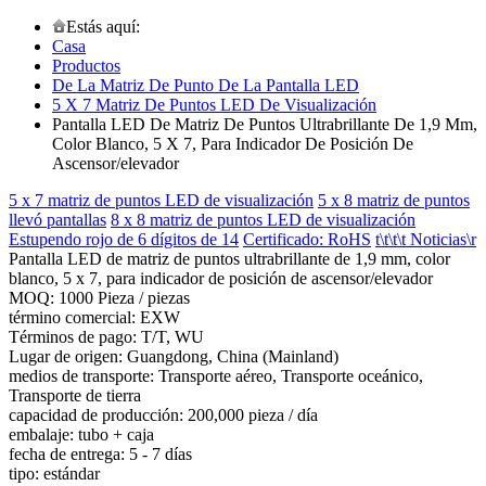
Estás aquí:
Casa
Productos
De La Matriz De Punto De La Pantalla LED
5 X 7 Matriz De Puntos LED De Visualización
Pantalla LED De Matriz De Puntos Ultrabrillante De 1,9 Mm,
Color Blanco, 5 X 7, Para Indicador De Posición De
Ascensor/elevador
5 x 7 matriz de puntos LED de visualización
5 x 8 matriz de puntos
llevó pantallas
8 x 8 matriz de puntos LED de visualización
Estupendo rojo de 6 dígitos de 14
Certificado: RoHS
t\t\t\t Noticias\r
Pantalla LED de matriz de puntos ultrabrillante de 1,9 mm, color
blanco, 5 x 7, para indicador de posición de ascensor/elevador
MOQ: 1000 Pieza / piezas
término comercial: EXW
Términos de pago: T/T, WU
Lugar de origen: Guangdong, China (Mainland)
medios de transporte: Transporte aéreo, Transporte oceánico,
Transporte de tierra
capacidad de producción: 200,000 pieza / día
embalaje: tubo + caja
fecha de entrega: 5 - 7 días
tipo: estándar