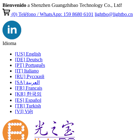
Bienvenido
a Shenzhen Guangzhibao Technology Co., Ltd!
(0)
Teléfono / WhatsApp: 159 8680 6101
lightbo@lightbo.cn
Idioma
[US] English
[DE] Deutsch
[PT] Português
[IT] Italiano
[RU] Pусский
[SA] العربية
[FR] Français
[KR] 한국의
[ES] Español
[TR] Turkish
[VI] Việt