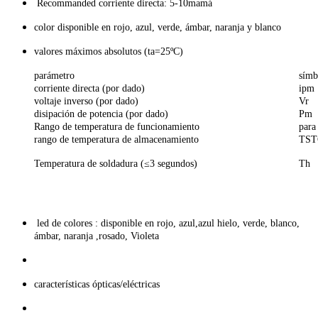
Recommanded corriente directa: 5-10mamá
color disponible en rojo, azul, verde, ámbar, naranja y blanco
valores máximos absolutos (ta=25ºC)
parámetro
símb
corriente directa (por dado)
ipm
voltaje inverso (por dado)
Vr
disipación de potencia (por dado)
Pm
Rango de temperatura de funcionamiento
para
rango de temperatura de almacenamiento
TST
Temperatura de soldadura (≤3 segundos)
Th
led de colores : disponible en rojo, azul,azul hielo, verde, blanco,
ámbar, naranja ,rosado, Violeta
características ópticas/eléctricas