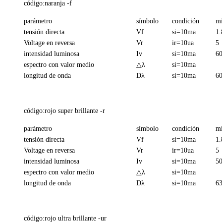
código:naranja -f
parámetro
símbolo
condición
m
tensión directa
Vf
si=10ma
1.
Voltage en reversa
Vr
ir=10ua
5
intensidad luminosa
Iv
si=10ma
6
espectro con valor medio
△λ
si=10ma
longitud de onda
Dλ
si=10ma
6
código:rojo super brillante -r
parámetro
símbolo
condición
m
tensión directa
Vf
si=10ma
1.
Voltage en reversa
Vr
ir=10ua
5
intensidad luminosa
Iv
si=10ma
5
espectro con valor medio
△λ
si=10ma
longitud de onda
Dλ
si=10ma
6
código:rojo ultra brillante -ur