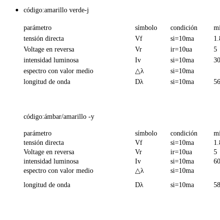
código:amarillo verde-j
parámetro
símbolo
condición
m
tensión directa
Vf
si=10ma
1.
Voltage en reversa
Vr
ir=10ua
5
intensidad luminosa
Iv
si=10ma
3
espectro con valor medio
△λ
si=10ma
longitud de onda
Dλ
si=10ma
5
código:ámbar/amarillo -y
parámetro
símbolo
condición
m
tensión directa
Vf
si=10ma
1.
Voltage en reversa
Vr
ir=10ua
5
intensidad luminosa
Iv
si=10ma
6
espectro con valor medio
△λ
si=10ma
longitud de onda
Dλ
si=10ma
5