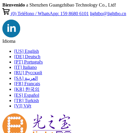
Bienvenido
a Shenzhen Guangzhibao Technology Co., Ltd!
(0)
Teléfono / WhatsApp: 159 8680 6101
lightbo@lightbo.cn
Idioma
[US] English
[DE] Deutsch
[PT] Português
[IT] Italiano
[RU] Pусский
[SA] العربية
[FR] Français
[KR] 한국의
[ES] Español
[TR] Turkish
[VI] Việt