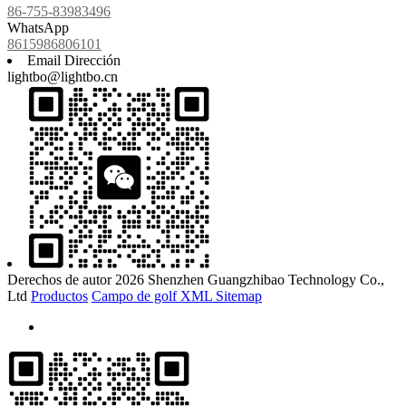
86-755-83983496
WhatsApp
8615986806101
Email Dirección
lightbo@lightbo.cn
Derechos de autor 2026 Shenzhen Guangzhibao Technology Co.,
Ltd
Productos
Campo de golf
XML
Sitemap