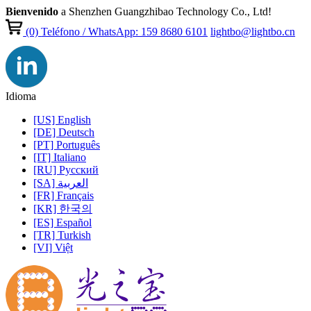
Bienvenido
a Shenzhen Guangzhibao Technology Co., Ltd!
(0)
Teléfono / WhatsApp: 159 8680 6101
lightbo@lightbo.cn
Idioma
[US] English
[DE] Deutsch
[PT] Português
[IT] Italiano
[RU] Pусский
[SA] العربية
[FR] Français
[KR] 한국의
[ES] Español
[TR] Turkish
[VI] Việt