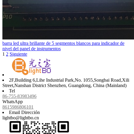
barra led ultra brillante de 5 segmentos blancos para indicador de
nivel del panel de instrumentos
1
2
Siguiente
2F,Building 6,Lihe Industrial Park,No. 1055,Songbai Road,Xili
Street,Nanshan District Shenzhen, Guangdong, China (Mainland)
Tel
86-755-83983496
WhatsApp
8615986806101
Email Dirección
lightbo@lightbo.cn