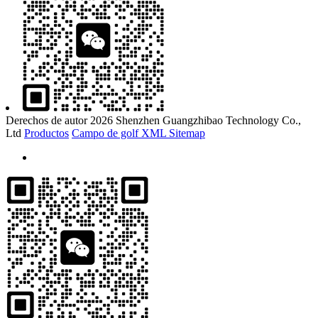
Derechos de autor 2026 Shenzhen Guangzhibao Technology Co.,
Ltd
Productos
Campo de golf
XML
Sitemap