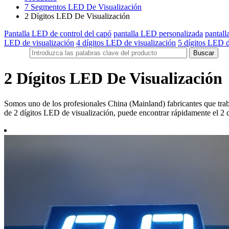
7 Segmentos LED De Visualización
2 Dígitos LED De Visualización
Pantalla LED de control del capó
pantalla LED personalizada
pantall
LED de visualización
4 dígitos LED de visualización
5 dígitos LED d
2 Dígitos LED De Visualización
Somos uno de los profesionales China (Mainland) fabricantes que tra
de 2 dígitos LED de visualización, puede encontrar rápidamente el 2 dí