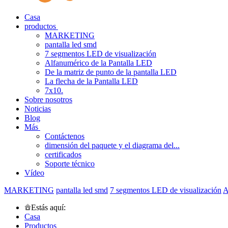
Casa
productos
MARKETING
pantalla led smd
7 segmentos LED de visualización
Alfanumérico de la Pantalla LED
De la matriz de punto de la pantalla LED
La flecha de la Pantalla LED
7x10.
Sobre nosotros
Noticias
Blog
Más
Contáctenos
dimensión del paquete y el diagrama del...
certificados
Soporte técnico
Vídeo
MARKETING
pantalla led smd
7 segmentos LED de visualización
A
Estás aquí:
Casa
Productos