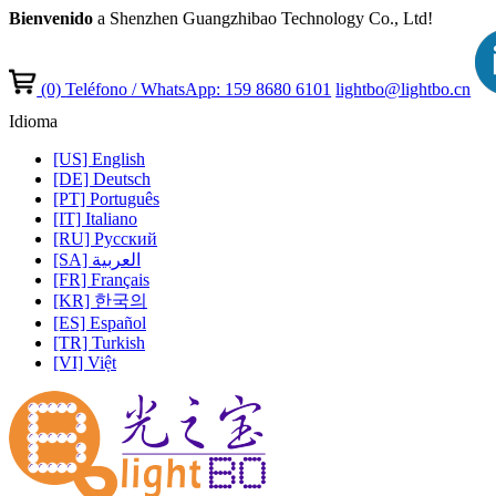
Bienvenido
a Shenzhen Guangzhibao Technology Co., Ltd!
(0)
Teléfono / WhatsApp: 159 8680 6101
lightbo@lightbo.cn
Idioma
[US] English
[DE] Deutsch
[PT] Português
[IT] Italiano
[RU] Pусский
[SA] العربية
[FR] Français
[KR] 한국의
[ES] Español
[TR] Turkish
[VI] Việt