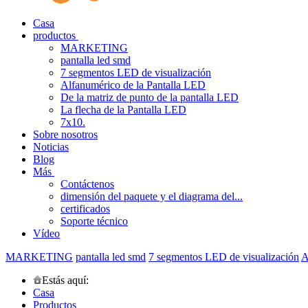
Casa
productos
MARKETING
pantalla led smd
7 segmentos LED de visualización
Alfanumérico de la Pantalla LED
De la matriz de punto de la pantalla LED
La flecha de la Pantalla LED
7x10.
Sobre nosotros
Noticias
Blog
Más
Contáctenos
dimensión del paquete y el diagrama del...
certificados
Soporte técnico
Vídeo
MARKETING
pantalla led smd
7 segmentos LED de visualización
A
Estás aquí:
Casa
Productos