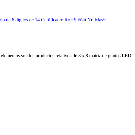
jo de 6 dígitos de 14
Certificado: RoHS
t\t\t\t Noticias\r
s elementos son los productos relativos de 8 x 8 matriz de puntos LED