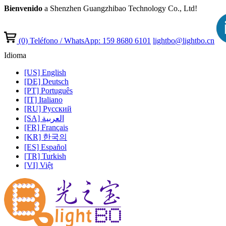
Bienvenido
a Shenzhen Guangzhibao Technology Co., Ltd!
(0)
Teléfono / WhatsApp: 159 8680 6101
lightbo@lightbo.cn
Idioma
[US] English
[DE] Deutsch
[PT] Português
[IT] Italiano
[RU] Pусский
[SA] العربية
[FR] Français
[KR] 한국의
[ES] Español
[TR] Turkish
[VI] Việt